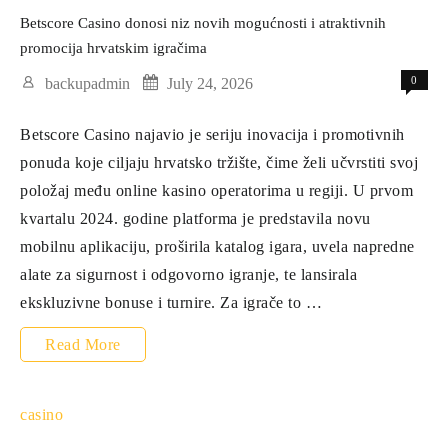
casino
Betscore Casino donosi niz novih mogućnosti i atraktivnih
iskustvo
promocija hrvatskim igračima
u
0
backupadmin
July 24, 2026
Westace
Betscore Casino najavio je seriju inovacija i promotivnih
Casino
ponuda koje ciljaju hrvatsko tržište, čime želi učvrstiti svoj
položaj među online kasino operatorima u regiji. U prvom
kvartalu 2024. godine platforma je predstavila novu
mobilnu aplikaciju, proširila katalog igara, uvela napredne
alate za sigurnost i odgovorno igranje, te lansirala
ekskluzivne bonuse i turnire. Za igrače to …
Betscore
Read More
Casino
donosi
casino
niz