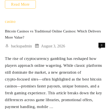
No
Read More
ID
Verification
casino
Casinos
Bitcoin Casinos vs Traditional Online Casinos: Which Delivers
Accelerate
More Value?
the
0
backupadmin
August 3, 2026
Online
The rise of cryptocurrency gambling has reshaped how
Gaming
players approach online wagering. While classic platforms
Surge
still dominate the market, a new generation of
crypto‑focused sites—often highlighted as the best bitcoin
casinos—promises faster payouts, unique bonuses, and a
fresh gaming experience. This article breaks down the key
differences across game libraries, promotional offers,
payment handling, mobile …