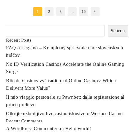
nowych
rozwiązań
Posts
1
2
3
…
16
pagination
w
Lolajack
Search
Casino
Recent Posts
FAQ o Legiano – Kompletný sprievodca pre slovenských
–
hráčov
co
No ID Verification Casinos Accelerate the Online Gaming
przynosi
Surge
najnowszy
Bitcoin Casinos vs Traditional Online Casinos: Which
Delivers More Value?
update
Il mio viaggio personale su Pawnbet: dalla registrazione al
dla
primo prelievo
polskich
Otkrijte uzbudljivo live casino iskustvo u Westace Casino
graczy
Recent Comments
A WordPress Commenter
on
Hello world!