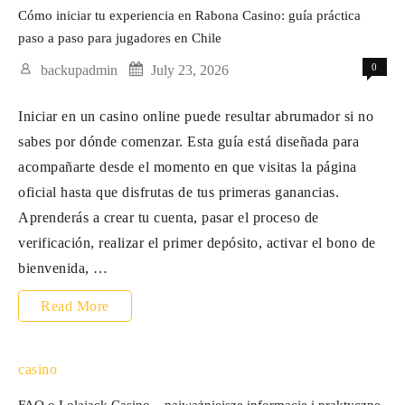
i
Cómo iniciar tu experiencia en Rabona Casino: guía práctica
emocje
paso a paso para jugadores en Chile
w
0
backupadmin
July 23, 2026
Lolajack
Iniciar en un casino online puede resultar abrumador si no
Casino
sabes por dónde comenzar. Esta guía está diseñada para
–
acompañarte desde el momento en que visitas la página
Twoja
oficial hasta que disfrutas de tus primeras ganancias.
nowa
Aprenderás a crear tu cuenta, pasar el proceso de
verificación, realizar el primer depósito, activar el bono de
przystań
bienvenida, …
rozrywki
online
Cómo
Read More
iniciar
tu
casino
experiencia