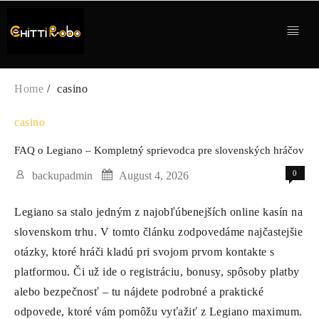
Skip
to
content
Home
casino
casino
FAQ o Legiano – Kompletný sprievodca pre slovenských hráčov
0
backupadmin
August 4, 2026
Legiano sa stalo jedným z najobľúbenejších online kasín na
slovenskom trhu. V tomto článku zodpovedáme najčastejšie
otázky, ktoré hráči kladú pri svojom prvom kontakte s
platformou. Či už ide o registráciu, bonusy, spôsoby platby
alebo bezpečnosť – tu nájdete podrobné a praktické
odpovede, ktoré vám pomôžu vyťažiť z Legiano maximum.