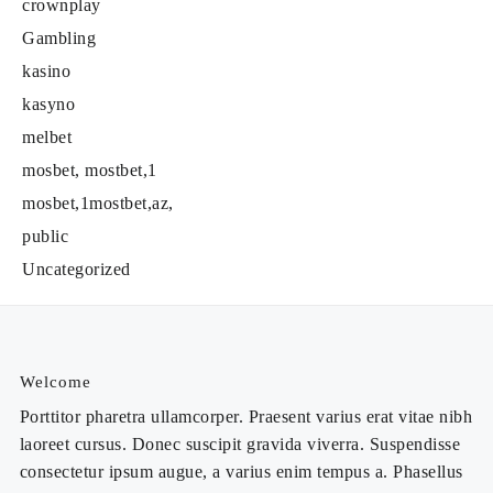
crownplay
Gambling
kasino
kasyno
melbet
mosbet, mostbet,1
mosbet,1mostbet,az,
public
Uncategorized
Welcome
Porttitor pharetra ullamcorper. Praesent varius erat vitae nibh
laoreet cursus. Donec suscipit gravida viverra. Suspendisse
consectetur ipsum augue, a varius enim tempus a. Phasellus