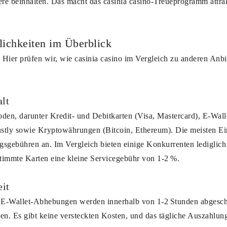
re beinhalten. Das macht das casinia casino‑Treueprogramm attrak
ichkeiten im Überblick
h. Hier prüfen wir, wie casinia casino im Vergleich zu anderen Anbi
lt
den, darunter Kredit‑ und Debitkarten (Visa, Mastercard), E‑Wallet
stly sowie Kryptowährungen (Bitcoin, Ethereum). Die meisten E
ngsgebühren an. Im Vergleich bieten einige Konkurrenten lediglic
timmte Karten eine kleine Servicegebühr von 1‑2 %.
eit
g: E‑Wallet‑Abhebungen werden innerhalb von 1‑2 Stunden abgesch
 Es gibt keine versteckten Kosten, und das tägliche Auszahlungs