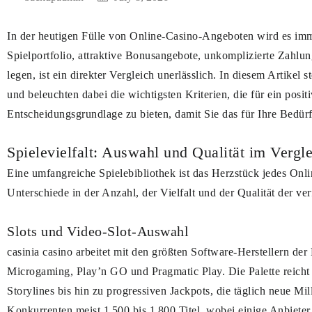
In der heutigen Fülle von Online‑Casino‑Angeboten wird es immer
Spielportfolio, attraktive Bonusangebote, unkomplizierte Zahlu
legen, ist ein direkter Vergleich unerlässlich. In diesem Artike
und beleuchten dabei die wichtigsten Kriterien, die für ein positi
Entscheidungsgrundlage zu bieten, damit Sie das für Ihre Bedür
Spielevielfalt: Auswahl und Qualität im Vergl
Eine umfangreiche Spielebibliothek ist das Herzstück jedes On
Unterschiede in der Anzahl, der Vielfalt und der Qualität der ver
Slots und Video‑Slot‑Auswahl
casinia casino arbeitet mit den größten Software‑Herstellern d
Microgaming, Play’n GO und Pragmatic Play. Die Palette reicht
Storylines bis hin zu progressiven Jackpots, die täglich neue M
Konkurrenten meist 1 500 bis 1 800 Titel, wobei einige Anbieter 