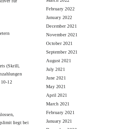
March 2022
tiver für
February 2022
January 2022
December 2021
etern
November 2021
October 2021
September 2021
August 2021
s (Skrill,
July 2021
inzahlungen
June 2021
h 10‑12
May 2021
April 2021
March 2021
February 2021
lossen,
January 2021
limit liegt bei