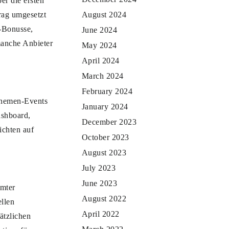
er die ersten
rag umgesetzt
August 2024
h‑Bonusse,
June 2024
manche Anbieter
May 2024
April 2024
March 2024
February 2024
Themen‑Events
January 2024
ashboard,
December 2023
ichten auf
October 2023
August 2023
July 2023
June 2023
mmter
August 2022
ellen
April 2022
ätzlichen