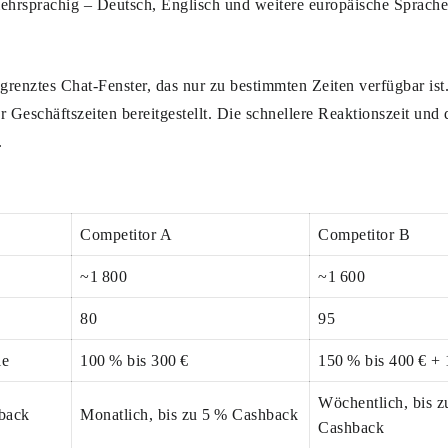
 mehrsprachig – Deutsch, Englisch und weitere europäische Sprach
renztes Chat‑Fenster, das nur zu bestimmten Zeiten verfügbar ist
Geschäftszeiten bereitgestellt. Die schnellere Reaktionszeit und 
.
Competitor A
Competitor B
~1 800
~1 600
80
95
le
100 % bis 300 €
150 % bis 400 € + 
Wöchentlich, bis z
back
Monatlich, bis zu 5 % Cashback
Cashback