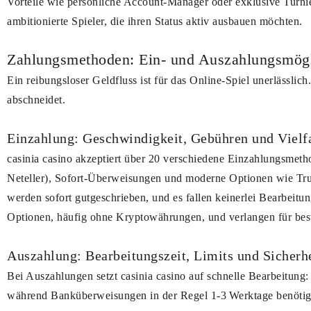
Vorteile wie persönliche Account‑Manager oder exklusive Turnie
ambitionierte Spieler, die ihren Status aktiv ausbauen möchten.
Zahlungsmethoden: Ein‑ und Auszahlungsmögl
Ein reibungsloser Geldfluss ist für das Online‑Spiel unerlässlic
abschneidet.
Einzahlung: Geschwindigkeit, Gebühren und Vielfa
casinia casino akzeptiert über 20 verschiedene Einzahlungsmetho
Neteller), Sofort‑Überweisungen und moderne Optionen wie Tru
werden sofort gutgeschrieben, und es fallen keinerlei Bearbeitu
Optionen, häufig ohne Kryptowährungen, und verlangen für bes
Auszahlung: Bearbeitungszeit, Limits und Sicherh
Bei Auszahlungen setzt casinia casino auf schnelle Bearbeitun
während Banküberweisungen in der Regel 1‑3 Werktage benötigen.