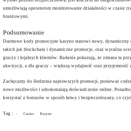
umożliwiają operatorom monitorowanie działalności w czasie r
branżowymi.
Podsumowanie
Darmowe kody promocyjne kasyno stanowi nowy, dynamiczny el
takich jak blockchain i dynamiczne promocje, oraz wyraźna ocen
graczy i lojalnych klientów. Badania pokazują, że zmiana ta pr
akwizycji, a dla graczy – większą wydajność oraz przyjemność z
Zachęcamy do śledzenia najnowszych promocji, ponieważ codz
nowe możliwości i udoskonalają doświadczenie online. Ponadto, 
korzystać z bonusów w sposób łatwy i bezpieczeńszany, co czyn
Tag :
-
Casino
Kasyno