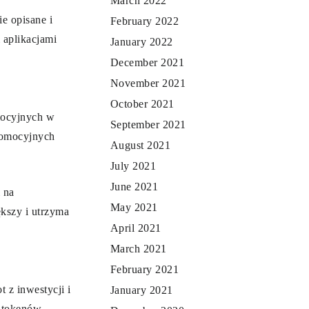
March 2022
e opisane i
February 2022
 aplikacjami
January 2022
December 2021
November 2021
October 2021
mocyjnych w
September 2021
romocyjnych
August 2021
July 2021
June 2021
 na
May 2021
kszy i utrzyma
April 2021
March 2021
February 2021
 z inwestycji i
January 2021
 tokenów