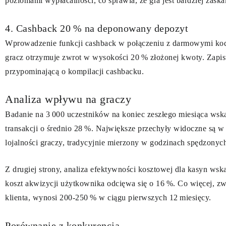
poziomami wypłacalności, co sprawia, że gra jest bardziej zaska
4. Cashback 20 % na deponowany depozyt
Wprowadzenie funkcji cashback w połączeniu z darmowymi koda
gracz otrzymuje zwrot w wysokości 20 % złożonej kwoty. Zapi
przypominającą o kompilacji cashbacku.
Analiza wpływu na graczy
Badanie na 3 000 uczestników na koniec zeszłego miesiąca wsk
transakcji o średnio 28 %. Największe przechyły widoczne są w
lojalności graczy, tradycyjnie mierzony w godzinach spędzonych
Z drugiej strony, analiza efektywności kosztowej dla kasyn wsk
koszt akwizycji użytkownika odcięwa się o 16 %. Co więcej, zw
klienta, wynosi 200‑250 % w ciągu pierwszych 12 miesięcy.
Porównanie z konkurencją