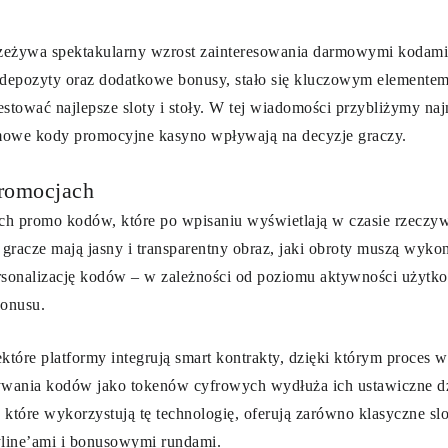
 przeżywa spektakularny wzrost zainteresowania darmowymi kodam
epozyty oraz dodatkowe bonusy, stało się kluczowym elementem 
stować najlepsze sloty i stoły. W tej wiadomości przybliżymy na
rmowe kody promocyjne kasyno wpływają na decyzje graczy.
promocjach
ch promo kodów, które po wpisaniu wyświetlają w czasie rzeczyw
gracze mają jasny i transparentny obraz, jaki obroty muszą wyko
rsonalizację kodów – w zależności od poziomu aktywności użytk
bonusu.
tóre platformy integrują smart kontrakty, dzięki którym proces 
ywania kodów jako tokenów cyfrowych wydłuża ich ustawiczne dz
tóre wykorzystują tę technologię, oferują zarówno klasyczne slot
yline’ami i bonusowymi rundami.