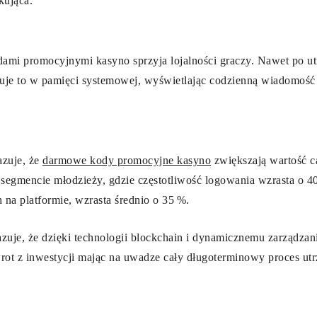
kująca.
mi promocyjnymi kasyno sprzyja lojalności graczy. Nawet po ut
suje to w pamięci systemowej, wyświetlając codzienną wiadomość
azuje, że
darmowe kody promocyjne kasyno
zwiększają wartość c
 segmencie młodzieży, gdzie częstotliwość logowania wzrasta o 4
 na platformie, wzrasta średnio o 35 %.
azuje, że dzięki technologii blockchain i dynamicznemu zarządza
rot z inwestycji mając na uwadze cały długoterminowy proces ut