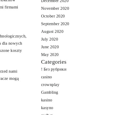
December 2020
mi firmami
November 2020
October 2020
September 2020
August 2020
hnologicznych,
July 2020
na dla nowych
June 2020
jszone koszty
May 2020
Categories
! Без рубрики
rzed nami
casino
gracze mogą
crownplay
Gambling
kasino
kasyno