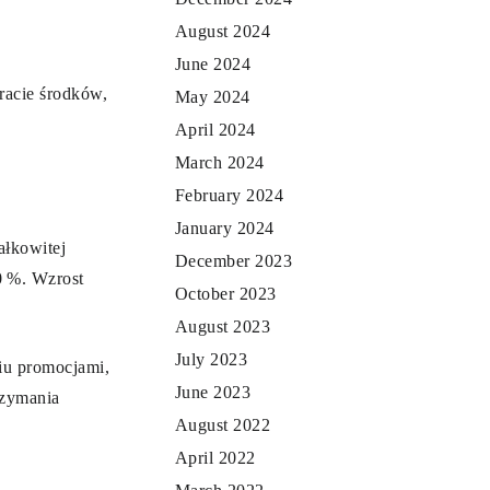
August 2024
June 2024
racie środków,
May 2024
April 2024
March 2024
February 2024
January 2024
ałkowitej
December 2023
0 %. Wzrost
October 2023
August 2023
July 2023
niu promocjami,
June 2023
rzymania
August 2022
April 2022